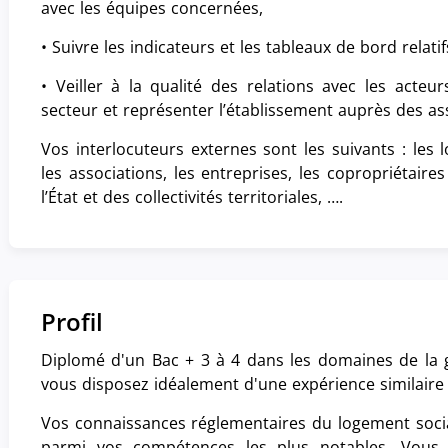
avec les équipes concernées,
 (nouvelle fenêtre)
 (nouvelle fenêtre)
ce sur Facebook (nouvelle fenêtre)
e annonce par email (nouvelle fenêtre)
• Suivre les indicateurs et les tableaux de bord relati
• Veiller à la qualité des relations avec les acteu
secteur et représenter l’établissement auprès des ass
Vos interlocuteurs externes sont les suivants : les l
les associations, les entreprises, les copropriétaire
l’État et des collectivités territoriales, ….
Profil
Diplomé d'un Bac + 3 à 4 dans les domaines de la 
vous disposez idéalement d'une expérience similaire 
Vos connaissances réglementaires du logement socia
parmi vos compétences les plus notables. Vous