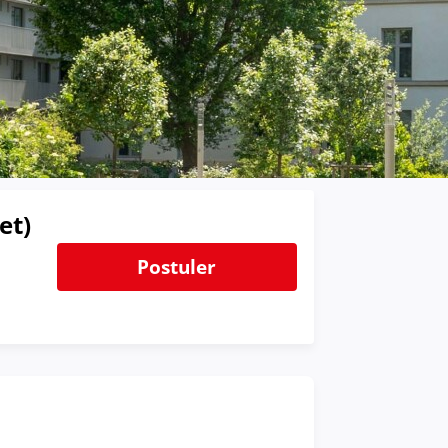
et)
Postuler